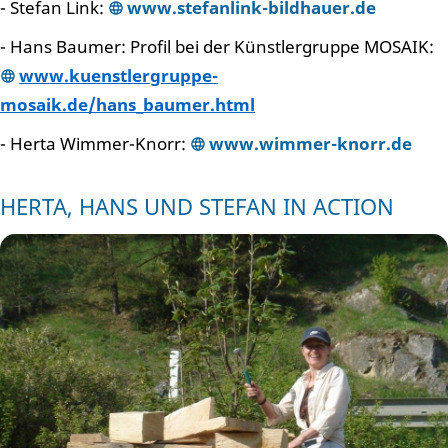
- Stefan Link:
www.stefanlink-bildhauer.de
- Hans Baumer: Profil bei der Künstlergruppe MOSAIK:
www.kuenstlergruppe-
mosaik.de/hans_baumer.html
- Herta Wimmer-Knorr:
www.wimmer-knorr.de
HERTA, HANS UND STEFAN IN ACTION